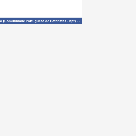
£o (Comunidade Portuguesa de Bateristas - bpt)
-
-