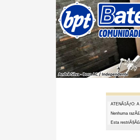
ATENÃ‡ÃƒO: A t
Nenhuma razÃ£o
Esta restriÃ§Ã£o