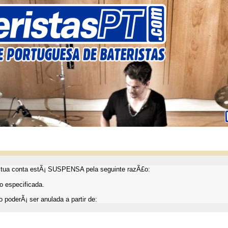
ua conta estÃ¡ SUSPENSA pela seguinte razÃ£o:
 especificada.
 poderÃ¡ ser anulada a partir de: