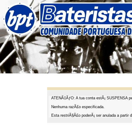
ATENÃ‡ÃƒO: A tua conta estÃ¡ SUSPENSA pel
Nenhuma razÃ£o especificada.
Esta restriÃ§Ã£o poderÃ¡ ser anulada a partir d