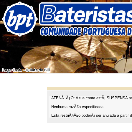
ATENÃ‡ÃƒO: A tua conta estÃ¡ SUSPENSA pel
Nenhuma razÃ£o especificada.
Esta restriÃ§Ã£o poderÃ¡ ser anulada a partir d