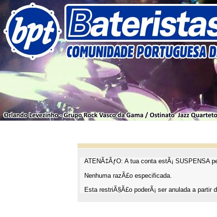
ATENÃ‡ÃƒO: A tua conta estÃ¡ SUSPENSA pel
Nenhuma razÃ£o especificada.
Esta restriÃ§Ã£o poderÃ¡ ser anulada a partir d