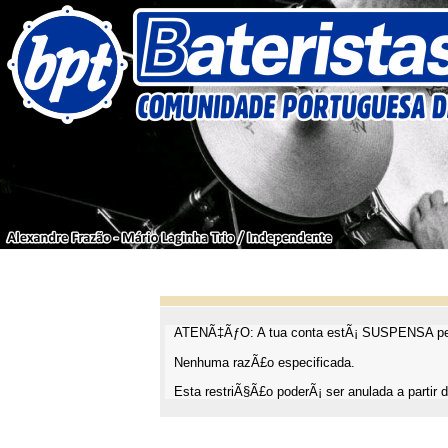
ATENÃ‡ÃƒO: A tua conta estÃ¡ SUSPENSA pel
Nenhuma razÃ£o especificada.
Esta restriÃ§Ã£o poderÃ¡ ser anulada a partir d