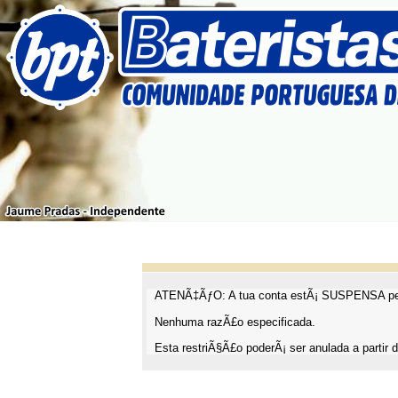
ATENÃ‡ÃƒO: A tua conta estÃ¡ SUSPENSA pel
Nenhuma razÃ£o especificada.
Esta restriÃ§Ã£o poderÃ¡ ser anulada a partir d