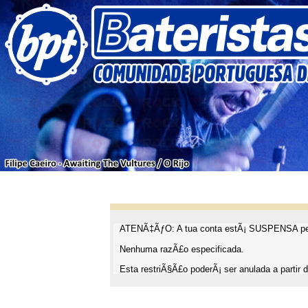
ATENÃ‡ÃƒO: A tua conta estÃ¡ SUSPENSA pel
Nenhuma razÃ£o especificada.
Esta restriÃ§Ã£o poderÃ¡ ser anulada a partir d