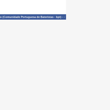
£o (Comunidade Portuguesa de Bateristas - bpt)
-
-