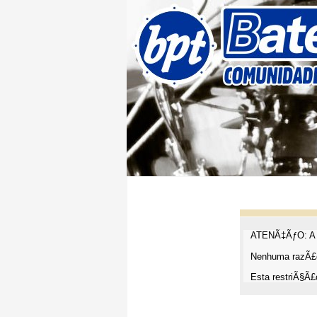
ATENÃ‡ÃƒO: A t
Nenhuma razÃ£o
Esta restriÃ§Ã£o