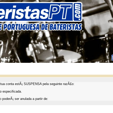
ua conta estÃ¡ SUSPENSA pela seguinte razÃ£o:
 especificada.
 poderÃ¡ ser anulada a partir de: