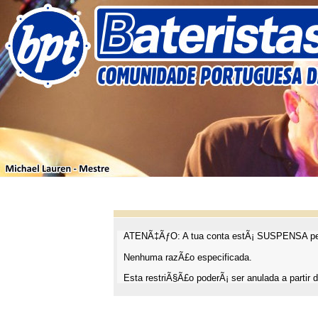
ATENÃ‡ÃƒO: A tua conta estÃ¡ SUSPENSA pel
Nenhuma razÃ£o especificada.
Esta restriÃ§Ã£o poderÃ¡ ser anulada a partir d