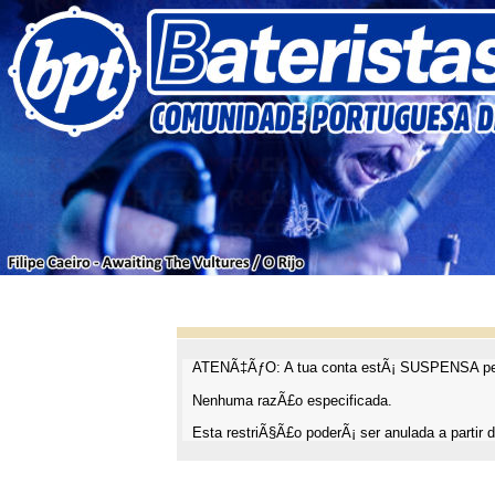
ATENÃ‡ÃƒO: A tua conta estÃ¡ SUSPENSA pel
Nenhuma razÃ£o especificada.
Esta restriÃ§Ã£o poderÃ¡ ser anulada a partir d