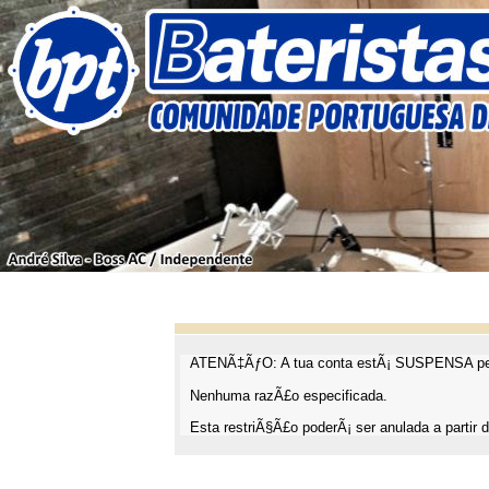
ATENÃ‡ÃƒO: A tua conta estÃ¡ SUSPENSA pel
Nenhuma razÃ£o especificada.
Esta restriÃ§Ã£o poderÃ¡ ser anulada a partir d