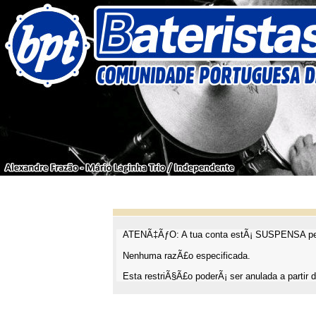
ATENÃ‡ÃƒO: A tua conta estÃ¡ SUSPENSA pel
Nenhuma razÃ£o especificada.
Esta restriÃ§Ã£o poderÃ¡ ser anulada a partir d