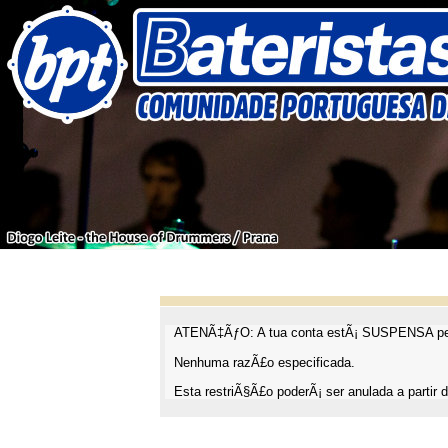
ATENÃ‡ÃƒO: A tua conta estÃ¡ SUSPENSA pel
Nenhuma razÃ£o especificada.
Esta restriÃ§Ã£o poderÃ¡ ser anulada a partir d