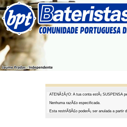
ATENÃ‡ÃƒO: A tua conta estÃ¡ SUSPENSA pel
Nenhuma razÃ£o especificada.
Esta restriÃ§Ã£o poderÃ¡ ser anulada a partir d