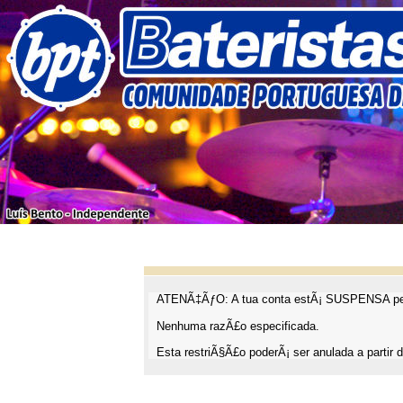
ATENÃ‡ÃƒO: A tua conta estÃ¡ SUSPENSA pel
Nenhuma razÃ£o especificada.
Esta restriÃ§Ã£o poderÃ¡ ser anulada a partir d