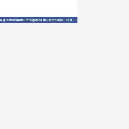
£o (Comunidade Portuguesa de Bateristas - bpt)
-
-