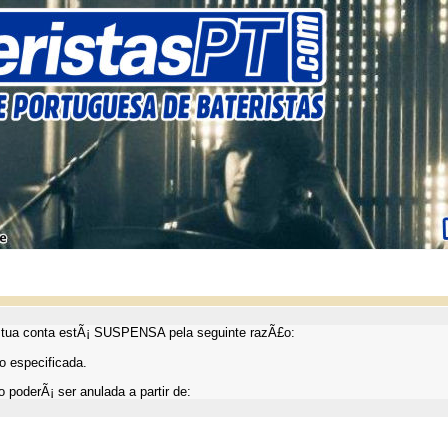
ua conta estÃ¡ SUSPENSA pela seguinte razÃ£o:
 especificada.
 poderÃ¡ ser anulada a partir de: