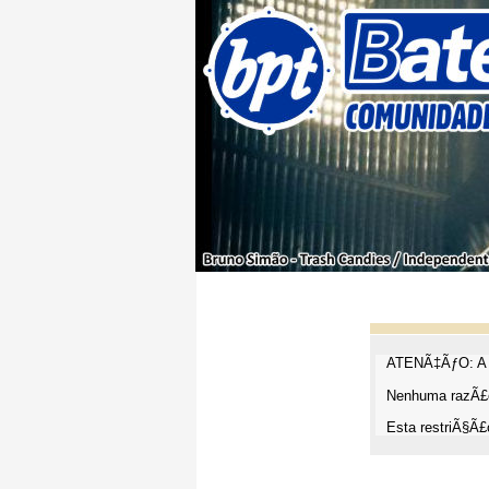
ATENÃ‡ÃƒO: A t
Nenhuma razÃ£o
Esta restriÃ§Ã£o