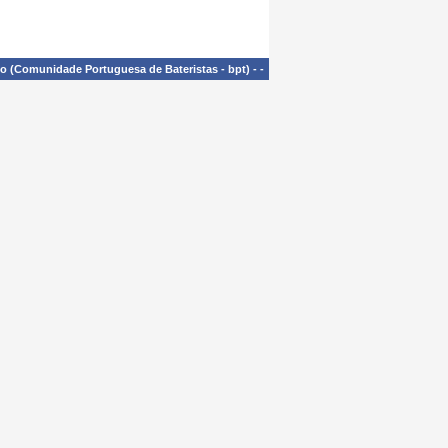
£o (Comunidade Portuguesa de Bateristas - bpt)
-
-