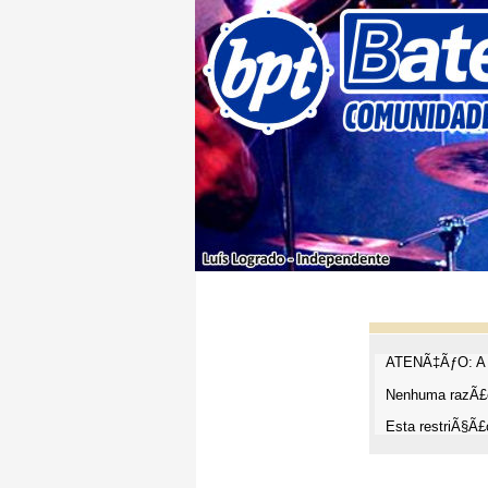
ATENÃ‡ÃƒO: A t
Nenhuma razÃ£o
Esta restriÃ§Ã£o