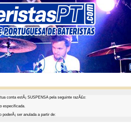
ua conta estÃ¡ SUSPENSA pela seguinte razÃ£o:
 especificada.
 poderÃ¡ ser anulada a partir de: