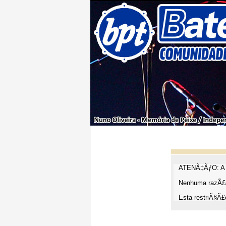
ATENÃ‡ÃƒO: A t
Nenhuma razÃ£o
Esta restriÃ§Ã£o