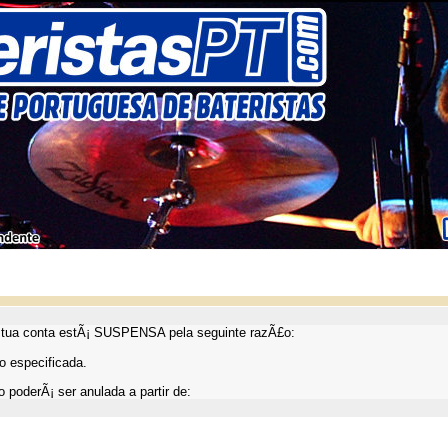
ua conta estÃ¡ SUSPENSA pela seguinte razÃ£o:
 especificada.
 poderÃ¡ ser anulada a partir de: