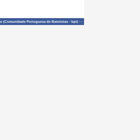
£o (Comunidade Portuguesa de Bateristas - bpt)
-
-