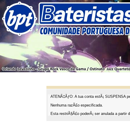
ATENÃ‡ÃƒO: A tua conta estÃ¡ SUSPENSA pel
Nenhuma razÃ£o especificada.
Esta restriÃ§Ã£o poderÃ¡ ser anulada a partir d