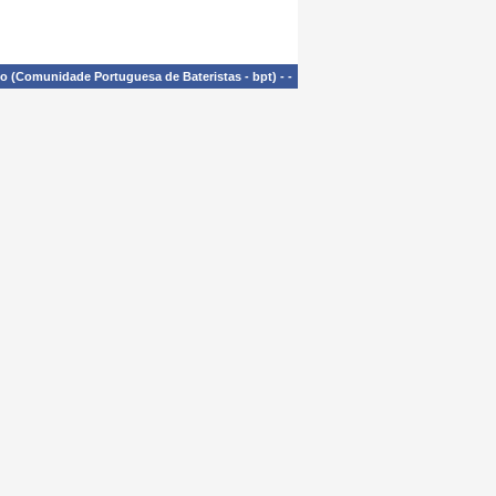
£o (Comunidade Portuguesa de Bateristas - bpt)
-
-