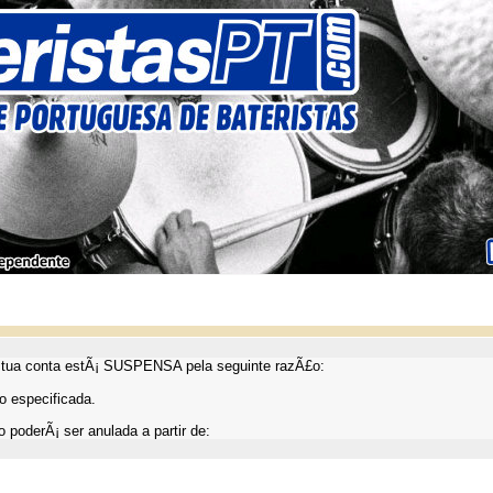
ua conta estÃ¡ SUSPENSA pela seguinte razÃ£o:
 especificada.
 poderÃ¡ ser anulada a partir de: