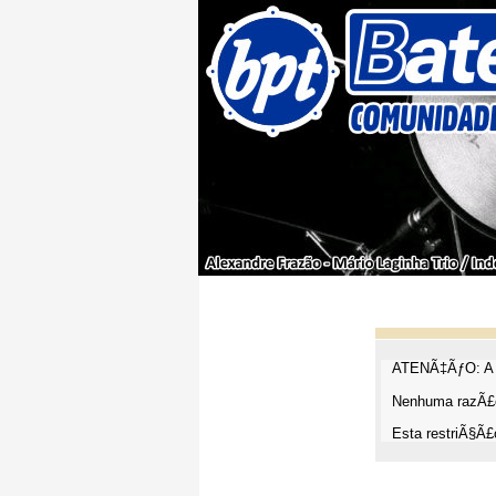
ATENÃ‡ÃƒO: A t
Nenhuma razÃ£o
Esta restriÃ§Ã£o