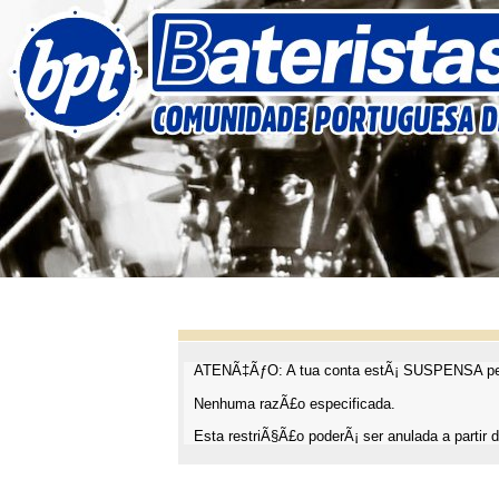
ATENÃ‡ÃƒO: A tua conta estÃ¡ SUSPENSA pel
Nenhuma razÃ£o especificada.
Esta restriÃ§Ã£o poderÃ¡ ser anulada a partir d