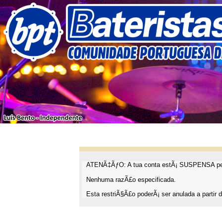
ATENÃ‡ÃƒO: A tua conta estÃ¡ SUSPENSA pel
Nenhuma razÃ£o especificada.
Esta restriÃ§Ã£o poderÃ¡ ser anulada a partir d