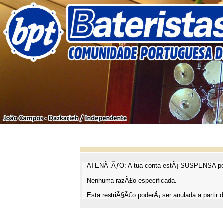
ATENÃ‡ÃƒO: A tua conta estÃ¡ SUSPENSA pel
Nenhuma razÃ£o especificada.
Esta restriÃ§Ã£o poderÃ¡ ser anulada a partir d