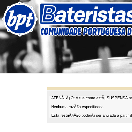
ATENÃ‡ÃƒO: A tua conta estÃ¡ SUSPENSA pel
Nenhuma razÃ£o especificada.
Esta restriÃ§Ã£o poderÃ¡ ser anulada a partir d