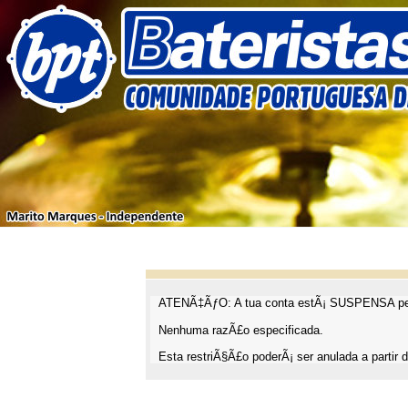
ATENÃ‡ÃƒO: A tua conta estÃ¡ SUSPENSA pel
Nenhuma razÃ£o especificada.
Esta restriÃ§Ã£o poderÃ¡ ser anulada a partir d