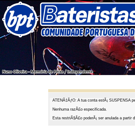
ATENÃ‡ÃƒO: A tua conta estÃ¡ SUSPENSA pel
Nenhuma razÃ£o especificada.
Esta restriÃ§Ã£o poderÃ¡ ser anulada a partir d