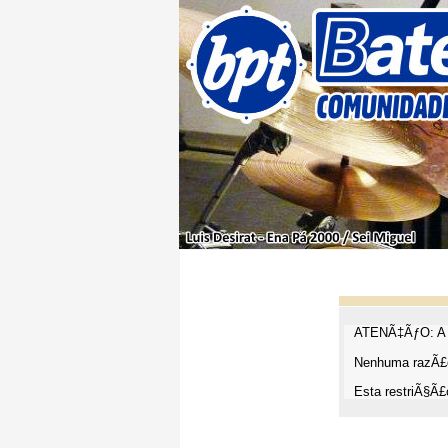
ATENÃ‡ÃƒO: A t
Nenhuma razÃ£o
Esta restriÃ§Ã£o