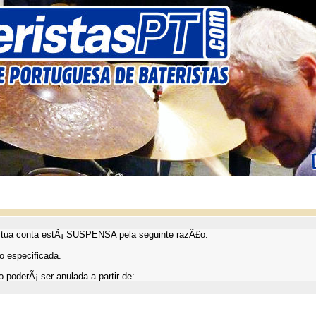
ua conta estÃ¡ SUSPENSA pela seguinte razÃ£o:
 especificada.
 poderÃ¡ ser anulada a partir de: