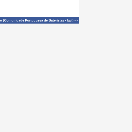
£o (Comunidade Portuguesa de Bateristas - bpt)
-
-