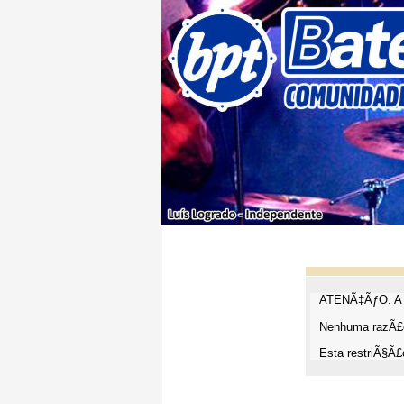
ATENÃ‡ÃƒO: A t
Nenhuma razÃ£o
Esta restriÃ§Ã£o