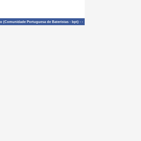
£o (Comunidade Portuguesa de Bateristas - bpt)
-
-