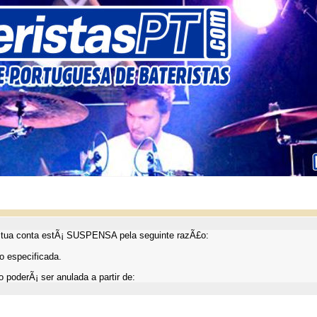
ua conta estÃ¡ SUSPENSA pela seguinte razÃ£o:
 especificada.
 poderÃ¡ ser anulada a partir de: