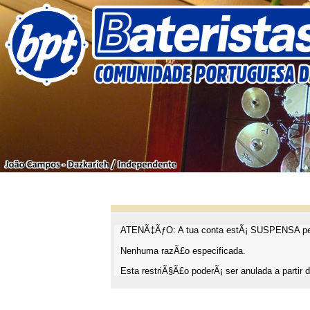
ATENÃ‡ÃƒO: A tua conta estÃ¡ SUSPENSA pel
Nenhuma razÃ£o especificada.
Esta restriÃ§Ã£o poderÃ¡ ser anulada a partir d