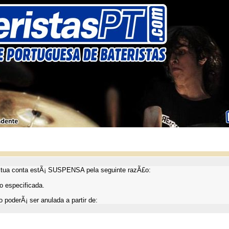
ua conta estÃ¡ SUSPENSA pela seguinte razÃ£o:
 especificada.
 poderÃ¡ ser anulada a partir de: