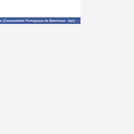
£o (Comunidade Portuguesa de Bateristas - bpt)
-
-