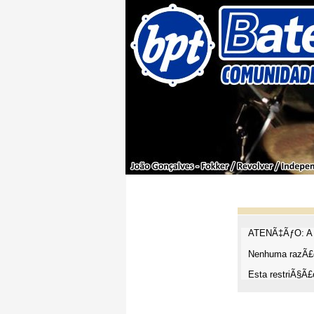
ATENÃ‡ÃƒO: A t
Nenhuma razÃ£o
Esta restriÃ§Ã£o