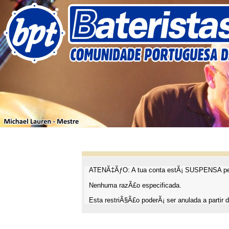
ATENÃ‡ÃƒO: A tua conta estÃ¡ SUSPENSA pel
Nenhuma razÃ£o especificada.
Esta restriÃ§Ã£o poderÃ¡ ser anulada a partir d