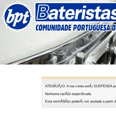
ATENÃ‡ÃƒO: A tua conta estÃ¡ SUSPENSA pel
Nenhuma razÃ£o especificada.
Esta restriÃ§Ã£o poderÃ¡ ser anulada a partir d