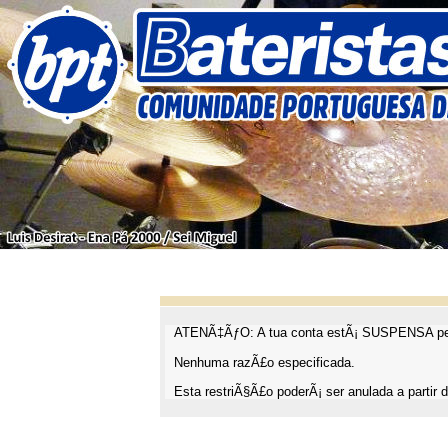
ATENÃ‡ÃƒO: A tua conta estÃ¡ SUSPENSA pel
Nenhuma razÃ£o especificada.
Esta restriÃ§Ã£o poderÃ¡ ser anulada a partir d