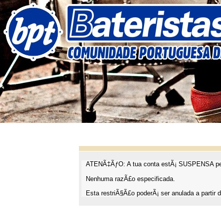
ATENÃ‡ÃƒO: A tua conta estÃ¡ SUSPENSA pel
Nenhuma razÃ£o especificada.
Esta restriÃ§Ã£o poderÃ¡ ser anulada a partir d