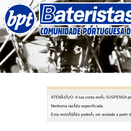
ATENÃ‡ÃƒO: A tua conta estÃ¡ SUSPENSA pel
Nenhuma razÃ£o especificada.
Esta restriÃ§Ã£o poderÃ¡ ser anulada a partir d