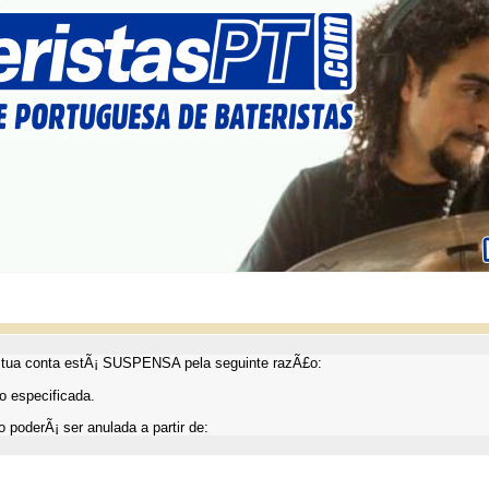
ua conta estÃ¡ SUSPENSA pela seguinte razÃ£o:
 especificada.
 poderÃ¡ ser anulada a partir de: