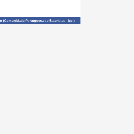
£o (Comunidade Portuguesa de Bateristas - bpt)
-
-