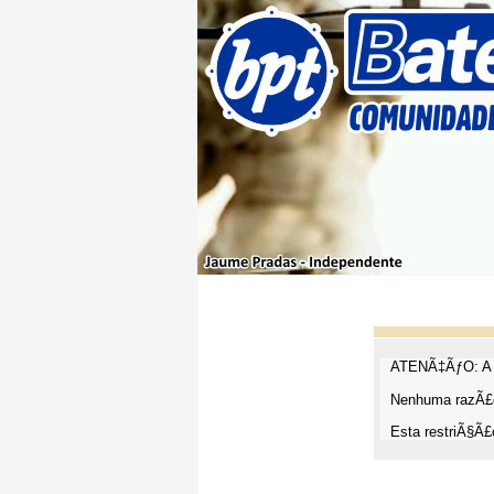
ATENÃ‡ÃƒO: A t
Nenhuma razÃ£o
Esta restriÃ§Ã£o