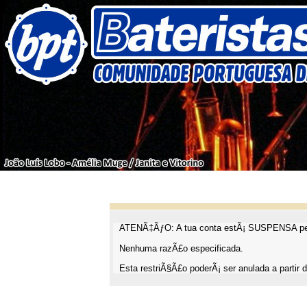
ATENÃ‡ÃƒO: A tua conta estÃ¡ SUSPENSA pel
Nenhuma razÃ£o especificada.
Esta restriÃ§Ã£o poderÃ¡ ser anulada a partir d