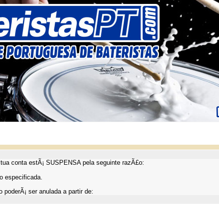
ua conta estÃ¡ SUSPENSA pela seguinte razÃ£o:
 especificada.
 poderÃ¡ ser anulada a partir de: