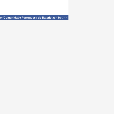
£o (Comunidade Portuguesa de Bateristas - bpt)
-
-