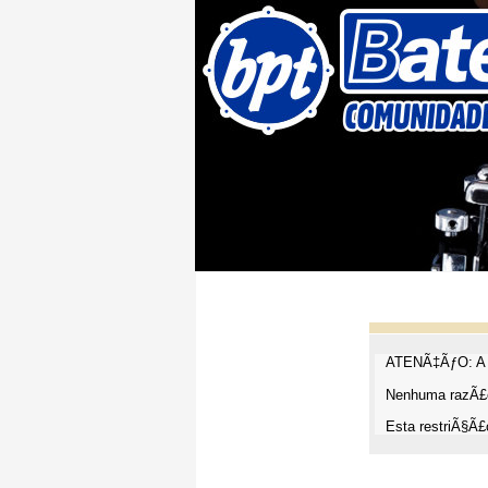
ATENÃ‡ÃƒO: A t
Nenhuma razÃ£o
Esta restriÃ§Ã£o