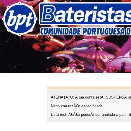
ATENÃ‡ÃƒO: A tua conta estÃ¡ SUSPENSA pel
Nenhuma razÃ£o especificada.
Esta restriÃ§Ã£o poderÃ¡ ser anulada a partir d