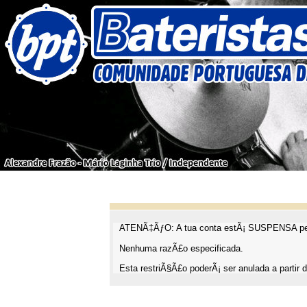
ATENÃ‡ÃƒO: A tua conta estÃ¡ SUSPENSA pel
Nenhuma razÃ£o especificada.
Esta restriÃ§Ã£o poderÃ¡ ser anulada a partir d