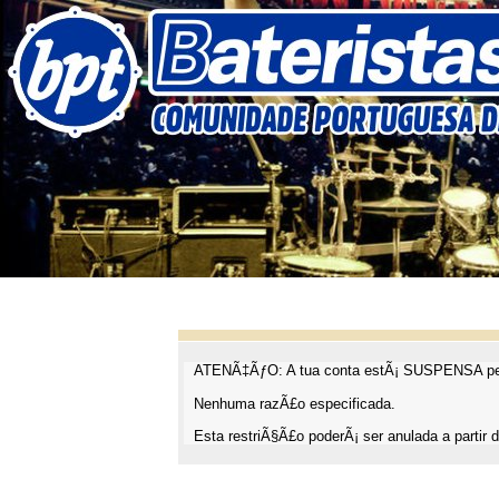
ATENÃ‡ÃƒO: A tua conta estÃ¡ SUSPENSA pel
Nenhuma razÃ£o especificada.
Esta restriÃ§Ã£o poderÃ¡ ser anulada a partir d