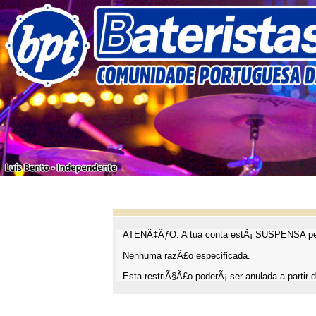
ATENÃ‡ÃƒO: A tua conta estÃ¡ SUSPENSA pel
Nenhuma razÃ£o especificada.
Esta restriÃ§Ã£o poderÃ¡ ser anulada a partir d