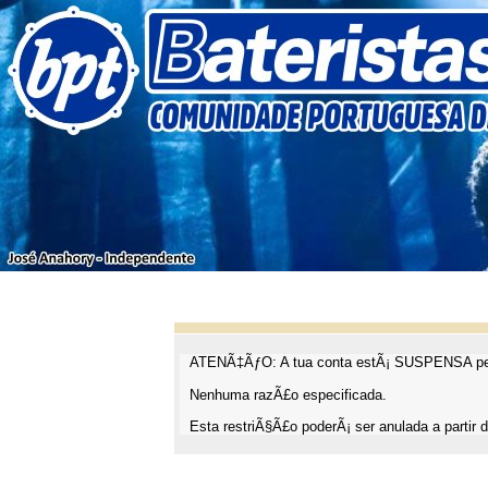
ATENÃ‡ÃƒO: A tua conta estÃ¡ SUSPENSA pel
Nenhuma razÃ£o especificada.
Esta restriÃ§Ã£o poderÃ¡ ser anulada a partir d