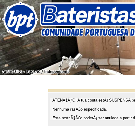
ATENÃ‡ÃƒO: A tua conta estÃ¡ SUSPENSA pel
Nenhuma razÃ£o especificada.
Esta restriÃ§Ã£o poderÃ¡ ser anulada a partir d