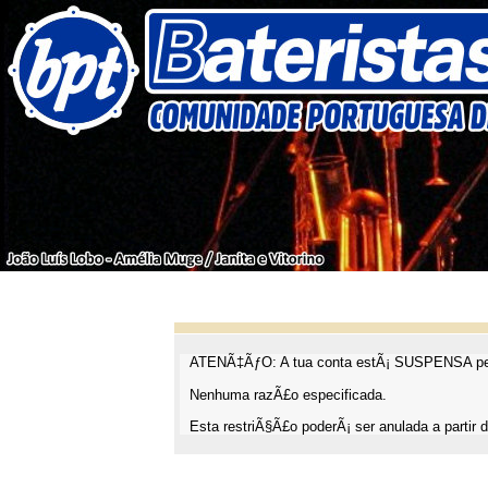
ATENÃ‡ÃƒO: A tua conta estÃ¡ SUSPENSA pel
Nenhuma razÃ£o especificada.
Esta restriÃ§Ã£o poderÃ¡ ser anulada a partir d