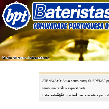
ATENÃ‡ÃƒO: A tua conta estÃ¡ SUSPENSA pel
Nenhuma razÃ£o especificada.
Esta restriÃ§Ã£o poderÃ¡ ser anulada a partir d