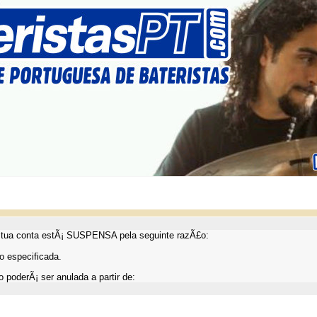
ua conta estÃ¡ SUSPENSA pela seguinte razÃ£o:
 especificada.
 poderÃ¡ ser anulada a partir de: