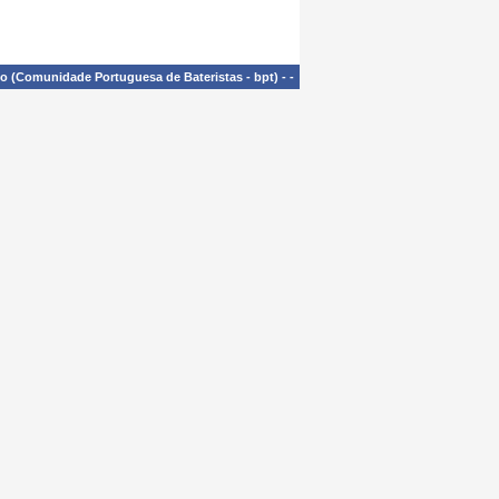
£o (Comunidade Portuguesa de Bateristas - bpt)
-
-