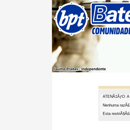
ATENÃ‡ÃƒO: A t
Nenhuma razÃ£o
Esta restriÃ§Ã£o