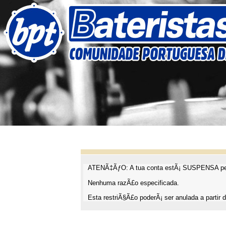
ATENÃ‡ÃƒO: A tua conta estÃ¡ SUSPENSA pel
Nenhuma razÃ£o especificada.
Esta restriÃ§Ã£o poderÃ¡ ser anulada a partir d