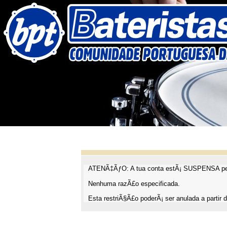
ATENÃ‡ÃƒO: A tua conta estÃ¡ SUSPENSA pel
Nenhuma razÃ£o especificada.
Esta restriÃ§Ã£o poderÃ¡ ser anulada a partir d