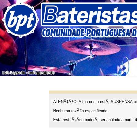
ATENÃ‡ÃƒO: A tua conta estÃ¡ SUSPENSA pel
Nenhuma razÃ£o especificada.
Esta restriÃ§Ã£o poderÃ¡ ser anulada a partir d